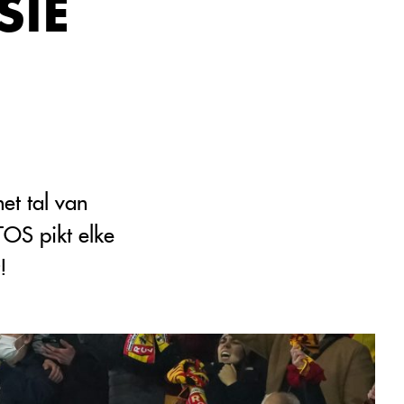
SIE
et tal van
TOS pikt elke
!