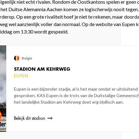
eigenlijk niet echt rivalen. Rondom de Oostkantons spelen er geen 
ls het Duitse Alemannia Aachen komen ze logischerwijs nooit tegen.
rderop. Op een grote rivaliteit hoef je niet te rekenen, maar doord
eg wel aanzienlijk voller dan normaal. Op de website van Eupen ku
gmiddag om 13:30 wordt gespeeld.
België
STADION AM KEHRWEG
EUPEN
Eupen is een bijzonder stadje, al is het maar omdat er uitsluiten
gesproken. KAS Eupen is de trots van de Duitstalige Gemeensch
het landelijke Stadion am Kehrweg doet erg idyllisch aan.
Bekijk dit stadion