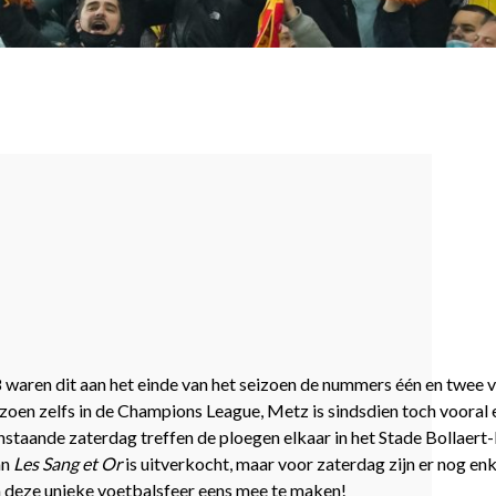
8 waren dit aan het einde van het seizoen de nummers één en twee va
izoen zelfs in de Champions League, Metz is sindsdien toch vooral e
anstaande zaterdag treffen de ploegen elkaar in het Stade Bollaert-D
an
Les Sang et Or
is uitverkocht, maar voor zaterdag zijn er nog en
m deze unieke voetbalsfeer eens mee te maken!