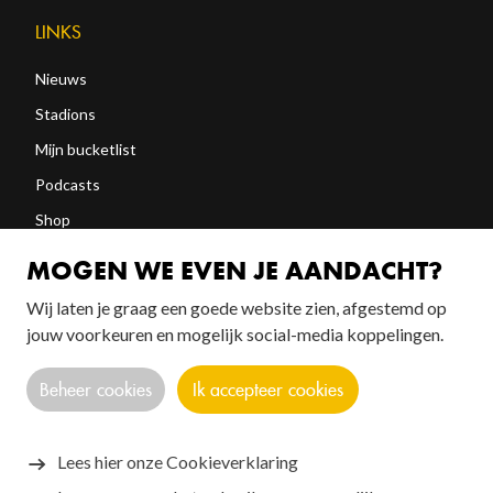
LINKS
Nieuws
Stadions
Mijn bucketlist
Podcasts
Shop
Abonneren
MOGEN WE EVEN JE AANDACHT?
Wij laten je graag een goede website zien, afgestemd op
jouw voorkeuren en mogelijk social-media koppelingen.
FOLLOW US!
Beheer cookies
Ik accepteer cookies
Lees hier onze Cookieverklaring