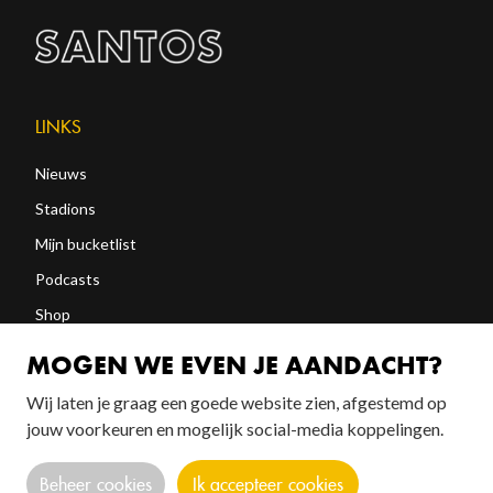
LINKS
Nieuws
Stadions
Mijn bucketlist
Podcasts
Shop
Abonneren
MOGEN WE EVEN JE AANDACHT?
Wij laten je graag een goede website zien, afgestemd op
jouw voorkeuren en mogelijk social-media koppelingen.
FOLLOW US!
Beheer cookies
Ik accepteer cookies