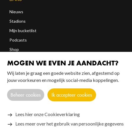
Nieuws
Stadions
Mijn bucketlist
Podcasts
Shop
Abonneren
MOGEN WE EVEN JE AANDACHT?
Wij laten je graag een goede website zien, afgestemd op
FOLLOW US!
jouw voorkeuren en mogelijk social-media koppelingen.
Beheer cookies
Ik accepteer cookies
Lees hier onze Cookieverklaring
Lees meer over het gebruik van persoonlijke gegevens
Copyright © 2026 SANTOS