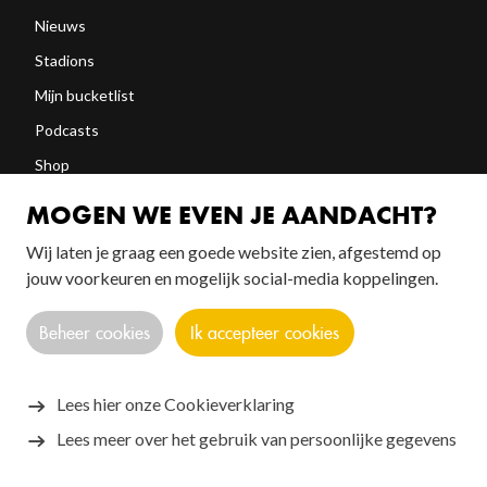
Nieuws
Stadions
Mijn bucketlist
Podcasts
Shop
Abonneren
MOGEN WE EVEN JE AANDACHT?
Wij laten je graag een goede website zien, afgestemd op
FOLLOW US!
jouw voorkeuren en mogelijk social-media koppelingen.
Beheer cookies
Ik accepteer cookies
Lees hier onze Cookieverklaring
Lees meer over het gebruik van persoonlijke gegevens
Copyright © 2026 SANTOS