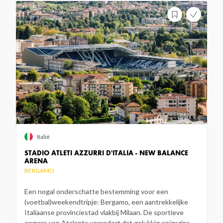
Italië
STADIO ATLETI AZZURRI D'ITALIA - NEW BALANCE
ARENA
BERGAMO
Een nogal onderschatte bestemming voor een
(voetbal)weekendtripje: Bergamo, een aantrekkelijke
Italiaanse provinciestad vlakbij Milaan. De sportieve
opmars van Atalanta verandert dat gelukkig enigszins.