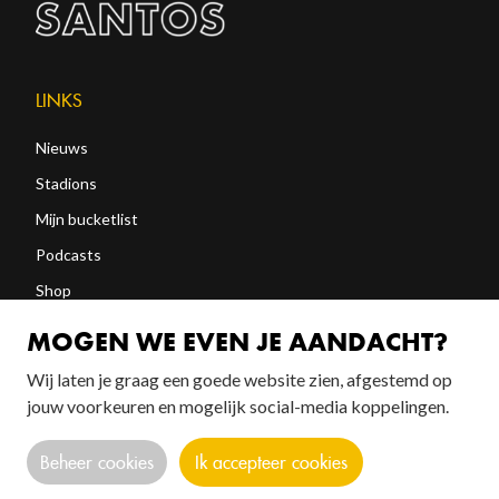
LINKS
Nieuws
Stadions
Mijn bucketlist
Podcasts
Shop
Abonneren
MOGEN WE EVEN JE AANDACHT?
Wij laten je graag een goede website zien, afgestemd op
FOLLOW US!
jouw voorkeuren en mogelijk social-media koppelingen.
Beheer cookies
Ik accepteer cookies