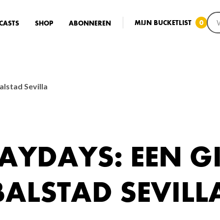
MIJN BUCKETLIST
0
CASTS
SHOP
ABONNEREN
lstad Sevilla
YDAYS: EEN G
ALSTAD SEVILL