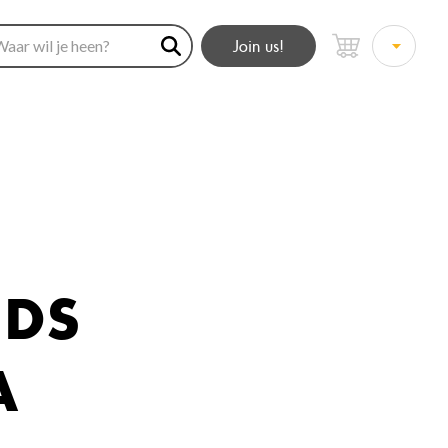
Join us!
IDS
A