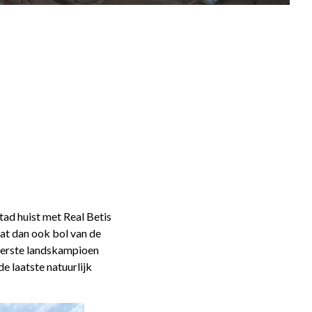
tad huist met Real Betis
aat dan ook bol van de
 eerste landskampioen
e laatste natuurlijk