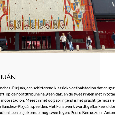
ZJUÁN
nchez-Pizjuán, een schitterend klassiek voetbalstadion dat enigsz
t, op de hoofdtribune na, geen dak, en de twee ringen met in totaa
der mooi stadion. Meest in het oog springend is het prachtige mozaï
 in Sanchez-Pizjuán speelden. Het kunstwerk wordt geflankeerd do
stadion heen en je komt er nog twee tegen: Pedro Berruezo en Anton