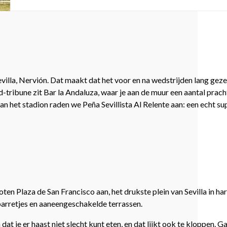
villa, Nervión. Dat maakt dat het voor en na wedstrijden lang gezell
tribune zit Bar la Andaluza, waar je aan de muur een aantal pracht
an het stadion raden we Peña Sevillista Al Relente aan: een echt su
en Plaza de San Francisco aan, het drukste plein van Sevilla in har
 barretjes en aaneengeschakelde terrassen.
at je er haast niet slecht kunt eten, en dat lijkt ook te kloppen. G