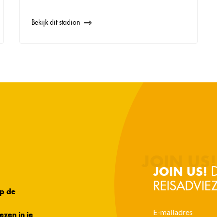
Bekijk dit stadion
D
JOIN US!
REISADVIEZ
op de
ezen in je