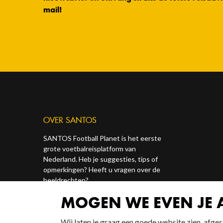
mail!
OVER SANTOS
SANTOS Football Planet is het eerste
grote voetbalreisplatform van
Nederland. Heb je suggesties, tips of
opmerkingen? Heeft u vragen over de
beeldrechten?
MOGEN WE EVEN JE
Contact ons via onze socials of via
redactie@santosonline.nl
.
Wij laten je graag een goede website zien, afg