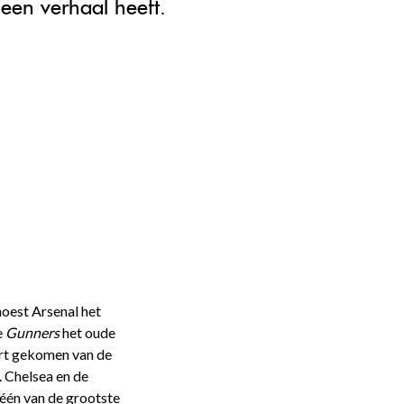
een verhaal heeft.
moest Arsenal het
e
Gunners
het oude
uurt gekomen van de
. Chelsea en de
 één van de grootste