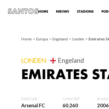
HOME
NIEUWS
STADIONS
POD
Home
Europa
Engeland
Londen
Emirates S
Engeland
LONDEN
EMIRATES S
THUISCLUB
CAPACITEIT
BOUWJ
Arsenal FC
60.260
2006