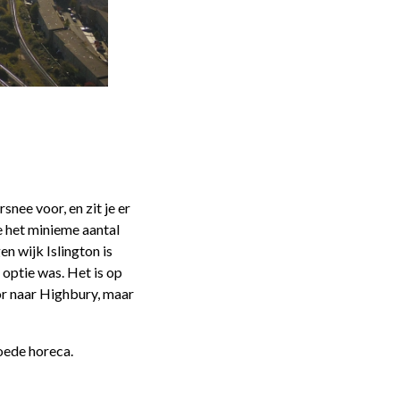
snee voor, en zit je er
e het minieme aantal
en wijk Islington is
optie was. Het is op
oor naar Highbury, maar
goede horeca.