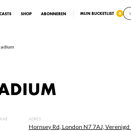
MIJN BUCKETLIST
0
CASTS
SHOP
ABONNEREN
tadium
TADIUM
AAR
ADRES
Hornsey Rd, London N7 7AJ, Verenigd 