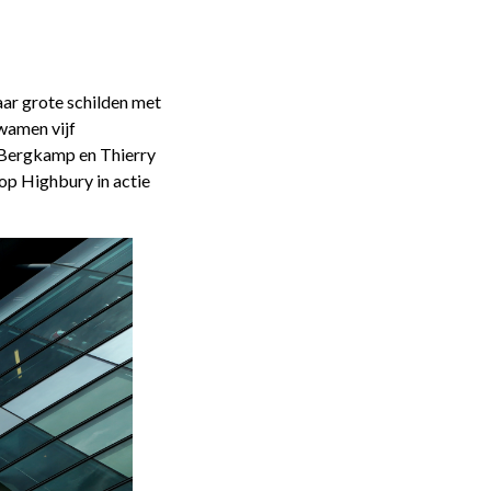
aar grote schilden met
wamen vijf
 Bergkamp en Thierry
 op Highbury in actie