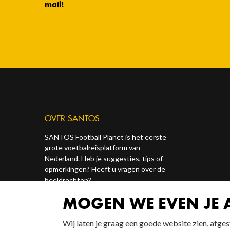
mail!
OVER SANTOS
SANTOS Football Planet is het eerste
grote voetbalreisplatform van
Nederland. Heb je suggesties, tips of
opmerkingen? Heeft u vragen over de
beeldrechten?
MOGEN WE EVEN JE
Contact ons via onze socials of via
redactie@santosonline.nl
.
Wij laten je graag een goede website zien, afg