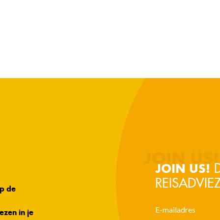
D
JOIN US!
REISADVIEZ
op de
ezen in je