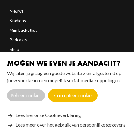
Nieuws
Stadions
Mijn bucketlist
Podcasts
Shop
Abonneren
MOGEN WE EVEN JE AANDACHT?
Wij laten je graag een goede website zien, afgestemd op
jouw voorkeuren en mogelijk social-media koppelingen.
FOLLOW US!
Beheer cookies
Ik accepteer cookies
Lees hier onze Cookieverklaring
Lees meer over het gebruik van persoonlijke gegevens
Copyright © 2026 SANTOS