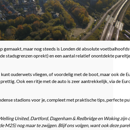
 op gemaakt, maar nog steeds is Londen dé absolute voetbalhoofd
 de stadsgrenzen oprekt) en een aantal relatief onontdekte pareltje
e kunt ouderwets vliegen, of voordelig met de boot, maar ook de Eu
ettig. Ook een ritje met de auto is zeer aantrekkelijk, via de Eurot
dense stadions voor je, compleet met praktische tips, perfecte pu
, Welling United, Dartford, Dagenham & Redbridge en Woking zijn 
de M25) nog maar te zwijgen. Blijf ons volgen, want ook deze pare