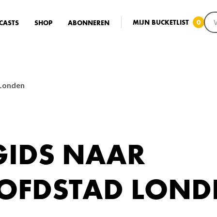
MIJN BUCKETLIST
0
CASTS
SHOP
ABONNEREN
 Londen
 GIDS NAAR
OFDSTAD LOND