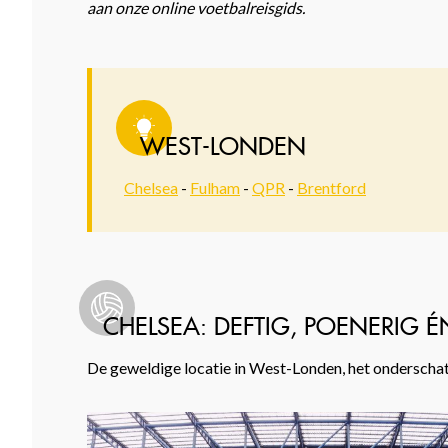
aan onze online voetbalreisgids.
WEST-LONDEN
Chelsea
-
Fulham
-
QPR
-
Brentford
CHELSEA: DEFTIG, POENERIG 
De geweldige locatie in West-Londen, het onderschatt