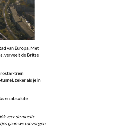
stad van Europa. Met
s, verveelt de Britse
rostar-trein
unnel, zeker als je in
bs en absolute
óók zeer de moeite
ltjes gaan we toevoegen